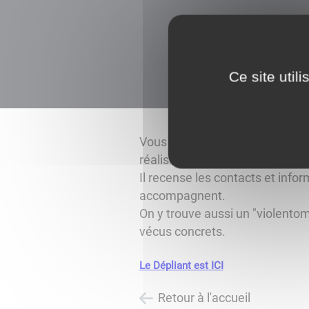
Ce site util
Vous trouverez ci-joint une ver
réalisé et financé par la Délég
Il recense les contacts et infor
accompagnent.
On y trouve aussi un "violento
vécus concrets.
Le Dépliant est ICI
Retour à l'accueil