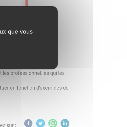
ceux que vous
 Guide de Saône-et-Loire",
.
 les professionnel.les qui les
tuer en fonction d'exemples de
ez sur :