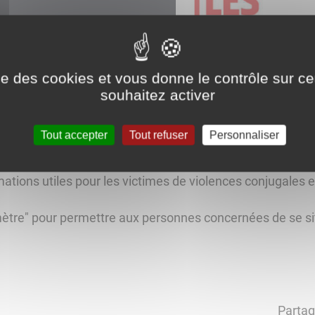
ise des cookies et vous donne le contrôle sur 
souhaitez activer
Tout accepter
Tout refuser
Personnaliser
sion PDF du nouveau dépliant : "Violences Intrafamiliales,
ation départementale aux droits des femmes et à l'égalité
mations utiles pour les victimes de violences conjugales et
mètre" pour permettre aux personnes concernées de se si
Partag