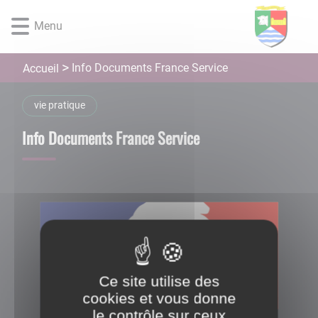
Lien
Lien
Lien
Lien
Panneau de gestion des cookies
d'accès
d'accès
d'accès
d'accès
Menu
rapide
rapide
rapide
rapide
au
au
à
au
Info Documents France Service
Accueil
menu
contenu
la
pied
principal
recherche
de
page
vie pratique
Info Documents France Service
Ce site utilise des
cookies et vous donne
le contrôle sur ceux